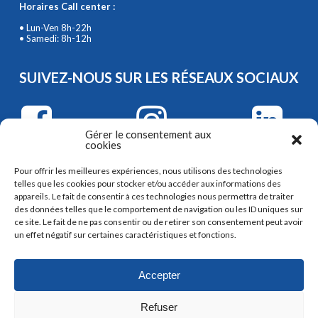
Horaires Call center :
• Lun-Ven 8h-22h
• Samedi: 8h-12h
SUIVEZ-NOUS SUR LES RÉSEAUX SOCIAUX
Gérer le consentement aux
cookies
RECEVEZ NOS PROMOTIONS AVEC
Pour offrir les meilleures expériences, nous utilisons des technologies
NOTRE NEWSLETTER
telles que les cookies pour stocker et/ou accéder aux informations des
appareils. Le fait de consentir à ces technologies nous permettra de traiter
des données telles que le comportement de navigation ou les ID uniques sur
JE M'INSCRIS
ce site. Le fait de ne pas consentir ou de retirer son consentement peut avoir
un effet négatif sur certaines caractéristiques et fonctions.
Accepter
Refuser