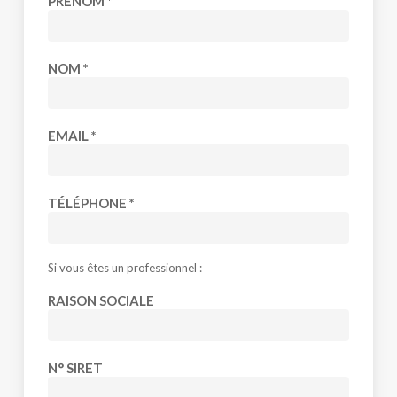
PRÉNOM *
section
NOM *
EMAIL *
TÉLÉPHONE *
Si vous êtes un professionnel :
RAISON SOCIALE
N° SIRET