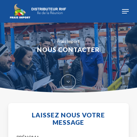
Skip
to
Menu
main
content
Close
Menu
Frais Import
NOUS CONTACTER
Navigate
to
the
LAISSEZ NOUS VOTRE
MESSAGE
next