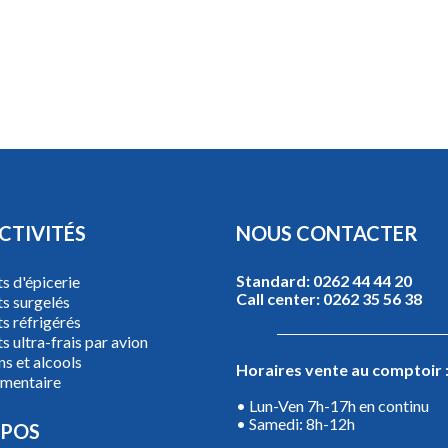
CTIVITÉS
NOUS CONTACTER
Standard: 0262 44 44 20
s d'épicerie
Call center: 0262 35 56 38
ts surgelés
s réfrigérés
s ultra-frais par avion
ns et alcools
Horaires vente au comptoir 
imentaire
• Lun-Ven 7h-17h en continu
• Samedi: 8h-12h
OPOS