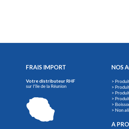
FRAIS IMPORT
NOS A
Votre distributeur RHF
> Produit
sur l'île de la Réunion
> Produi
> Produit
> Produit
> Boisso
> Non al
A PR