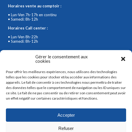
Horaires vente au comptoir :
• Lun-Ven 7h-17h en continu
• Samedi: 8h-12h
Horaires Call center :
• Lun-Ven 8h-22h
• Samedi: 8h-12h
SUIVEZ-NOUS SUR LES RÉSEAUX SOCIAUX
Gérer le consentement aux
cookies
Pour offrir les meilleures expériences, nous utilisons des technologies
telles que les cookies pour stocker et/ou accéder aux informations des
appareils. Le fait de consentir à ces technologies nous permettra de traiter
des données telles que le comportement de navigation ou les ID uniques sur
ce site. Le fait de ne pas consentir ou de retirer son consentement peut avoir
RECEVEZ NOS PROMOTIONS AVEC
NOTRE NEWSLETTER
un effet négatif sur certaines caractéristiques et fonctions.
Accepter
JE M'INSCRIS
Refuser