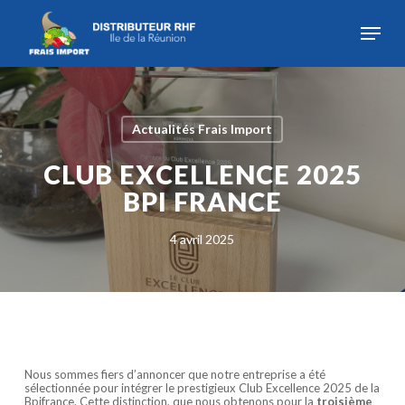
Skip
to
Menu
main
content
Close
Menu
Actualités Frais Import
CLUB EXCELLENCE 2025
BPI FRANCE
4 avril 2025
Nous sommes fiers d’annoncer que notre entreprise a été
sélectionnée pour intégrer le prestigieux Club Excellence 2025 de la
Bpifrance. Cette distinction, que nous obtenons pour la
troisième